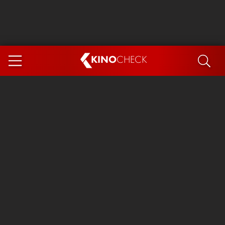
KINO
CHECK
App
DEMNÄCHST IM KINO
Steckerlfischfiasko
Ice Cream Man
Das Ende der Sterne
Exit 8
You, Me & Italy
Marsupilami