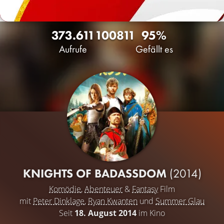
373.611
100
811
95%
Aufrufe
Gefällt es
KNIGHTS OF BADASSDOM
(2014)
Komödie
,
Abenteuer
&
Fantasy
Film
mit
Peter Dinklage
,
Ryan Kwanten
und
Summer Glau
Seit
18. August 2014
im Kino