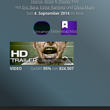
Horror
,
Krimi
&
Thriller
Film
mit
Eric Bana
,
Edgar Ramírez
und
Olivia Munn
Seit
4. September 2014
im Kino
LATEST CONTENT
Teilen
Watchlist
Streamen
824.5K
95%
1:20
VIDEO
Gefällt
95%
von
824.507