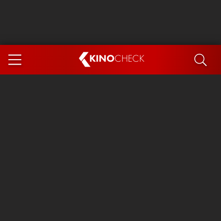
KINO
CHECK
App
DEMNÄCHST IM KINO
Steckerlfischfiasko
Ice Cream Man
Das Ende der Sterne
Exit 8
You, Me & Italy
Marsupilami