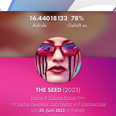
16.440
18
123
78%
Aufrufe
Gefällt es
THE SEED
(2023)
Horror
&
Science Fiction
Film
mit
Sophie Vavasseur
,
Lucy Martin
und
Chelsea Edge
Seit
29. Juni 2023
im Handel