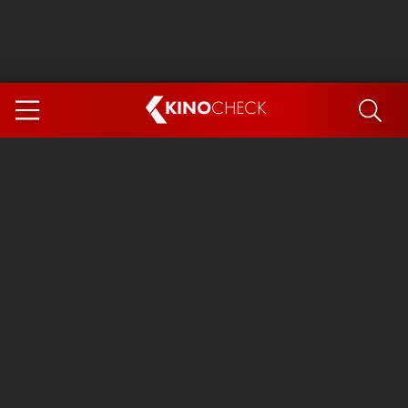
KINO
CHECK
App
DEMNÄCHST IM KINO
Steckerlfischfiasko
Ice Cream Man
Das Ende der Sterne
Exit 8
You, Me & Italy
Marsupilami