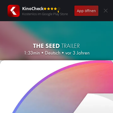
KinoCheck
App öffnen
Kostenlos im Google Play Store
THE SEED
TRAILER
1:33min
•
Deutsch
•
vor 3 Jahren