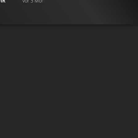
IR
vor 3 Monaten
TRAILER
Gefällt
99%
von
527.131