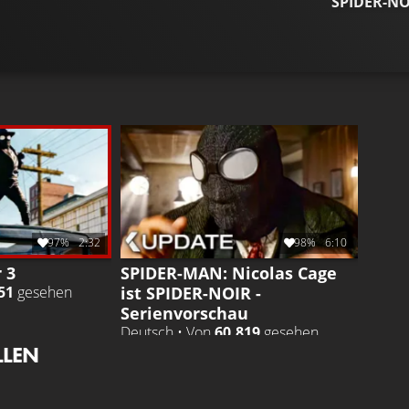
SPIDER-NO
97%
2:32
98%
6:10
r 3
SPIDER-MAN: Nicolas Cage
ist SPIDER-NOIR -
51
gesehen
Serienvorschau
Deutsch • Von
60.819
gesehen
LLEN