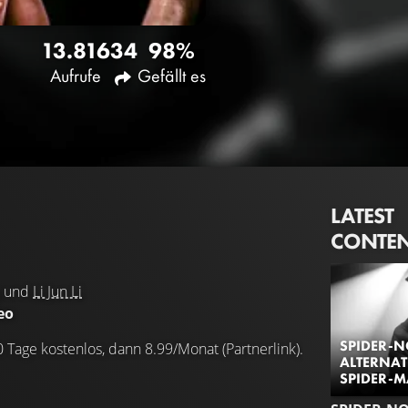
13.816
34
98%
Aufrufe
Gefällt es
LATEST
CONTE
und
Li Jun Li
eo
SPIDER-N
0 Tage kostenlos, dann 8.99/Monat (Partnerlink).
ALTERNAT
SPIDER-M