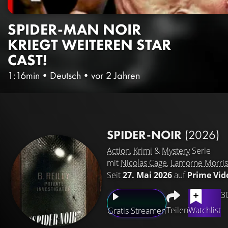
SPIDER-MAN NOIR
KRIEGT WEITEREN STAR
CAST!
1:16min
•
Deutsch
•
vor 2 Jahren
SPIDER-NOIR
(2026)
Action
,
Krimi
&
Mystery
Serie
mit
Nicolas Cage
,
Lamorne Morris
Seit
27. Mai 2026
auf
Prime Vid
3
Teilen
Watchlist
Gratis Streamen