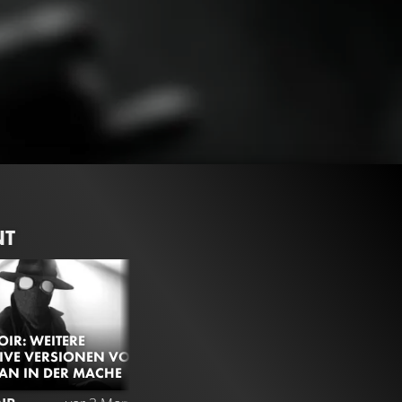
NT
OIR: WEITERE
IVE VERSIONEN VON
AN IN DER MACHE
527.1K
99%
1:55