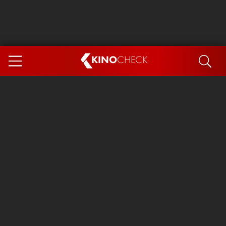
KINO
CHECK
App
DEMNÄCHST IM KINO
Steckerlfischfiasko
The Invite
Ice Cream Man
Das Ende der Sterne
Exit 8
You, Me & Italy