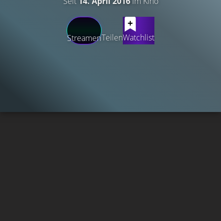
Seit
14. April 2016
im Kino
Teilen
Watchlist
Streamen