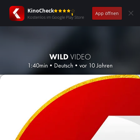
KinoCheck
App öffnen
Kostenlos im Google Play Store
WILD
VIDEO
1:40min
•
Deutsch
•
vor 10 Jahren