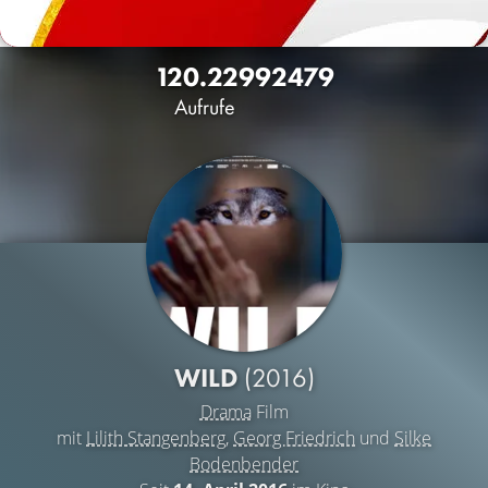
120.229
92
479
Aufrufe
WILD
(2016)
Drama
Film
mit
Lilith Stangenberg
,
Georg Friedrich
und
Silke
Bodenbender