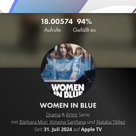
18.005
74
94%
Aufrufe
Gefällt es
WOMEN IN BLUE
Drama
&
Krimi
Serie
mit
Bárbara Mori
,
Ximena Sariñana
und
Natalia Téllez
Seit
31. Juli 2024
auf
Apple TV