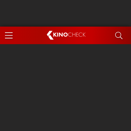
KINO
CHECK
App
DEMNÄCHST IM KINO
Steckerlfischfiasko
Ice Cream Man
Das Ende der Sterne
Exit 8
You, Me & Italy
Marsupilami