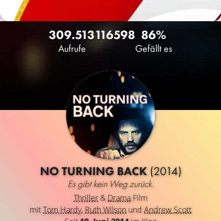
309.513
116
598
86%
Aufrufe
Gefällt es
NO TURNING BACK
(2014)
Es gibt kein Weg zurück.
Thriller
&
Drama
Film
mit
Tom Hardy
,
Ruth Wilson
und
Andrew Scott