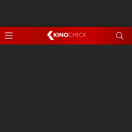
KINO
CHECK
App
DEMNÄCHST IM KINO
Steckerlfischfiasko
Ice Cream Man
Das Ende der Sterne
Exit 8
You, Me & Italy
Marsupilami