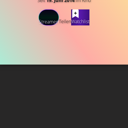
Seit
19. Juni 2014
im Kino
Teilen
Watchlist
Streamen