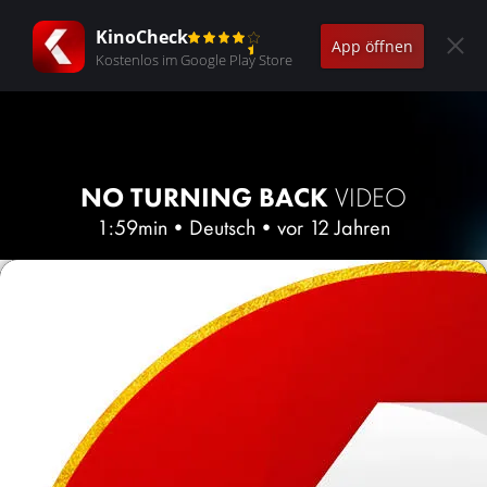
KinoCheck
App öffnen
Kostenlos im Google Play Store
NO TURNING BACK
VIDEO
1:59min
•
Deutsch
•
vor 12 Jahren