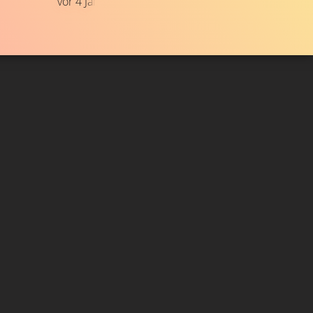
vor 4 Jahren
VIDEO
Gefällt
98%
von
1.406.897