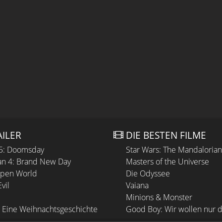
AILER
DIE BESTEN FILME
 5: Doomsday
Star Wars: The Mandaloria
n 4: Brand New Day
Masters of the Universe
Open World
Die Odyssee
vil
Vaiana
Minions & Monster
 Eine Weihnachtsgeschichte
Good Boy: Wir wollen nur d