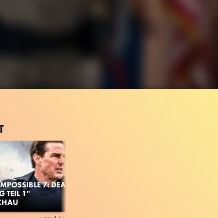
T
IMPOSSIBLE 7: DEAD
 TEIL 1"
CHAU
1.4M
98%
2:33