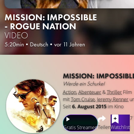
MISSION: IMPOSSIBLE
- ROGUE NATION
VIDEO
5:20min
•
Deutsch
•
vor 11 Jahren
MISSION: IMPOSSIBL
Werde ein Schurke!
Action
,
Abenteuer
&
Thriller
Film
mit
Tom Cruise
,
Jeremy Renner
u
Seit
6. August 2015
im Kino
7
Teilen
Watchlist
Gratis Streamen