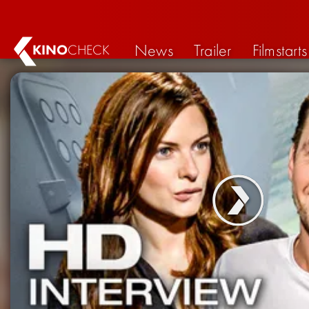
News
Trailer
Filmstarts
KINO
CHECK