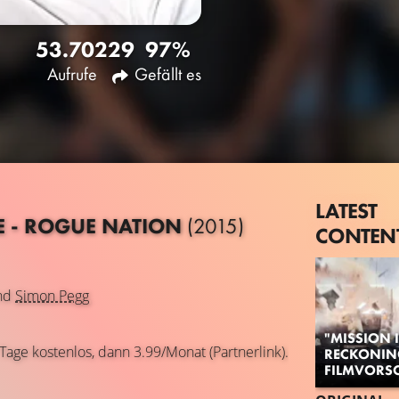
53.702
29
97%
Aufrufe
Gefällt es
LATEST
E - ROGUE NATION
(2015)
CONTEN
nd
Simon Pegg
"MISSION 
 Tage kostenlos, dann 3.99/Monat (Partnerlink).
RECKONING
FILMVORS