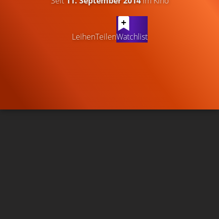
Seit
11. September 2014
im Kino
Leihen
Teilen
Watchlist