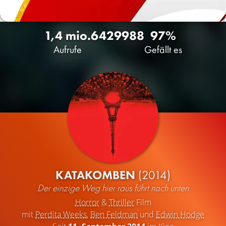
1,4 mio.
642
9988
97%
Aufrufe
Gefällt es
KATAKOMBEN
(2014)
Der einzige Weg hier raus führt nach unten
Horror
&
Thriller
Film
mit
Perdita Weeks
,
Ben Feldman
und
Edwin Hodge