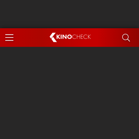
KINO
CHECK
App
DEMNÄCHST IM KINO
Steckerlfischfiasko
Ice Cream Man
Das Ende der Sterne
Exit 8
You, Me & Italy
Marsupilami