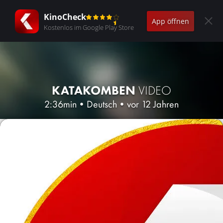
KinoCheck
App öffnen
Kostenlos im Google Play Store
KATAKOMBEN
VIDEO
2:36min
•
Deutsch
•
vor 12 Jahren