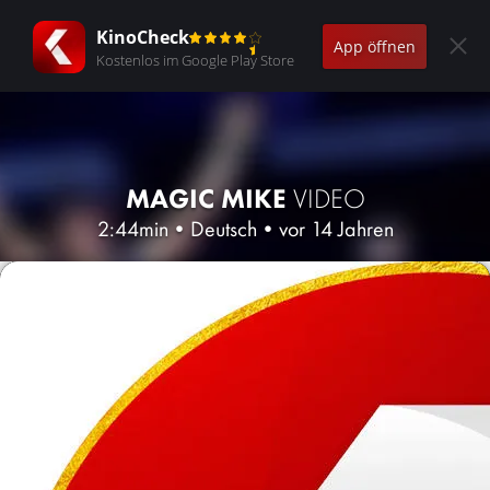
KinoCheck
App öffnen
Kostenlos im Google Play Store
MAGIC MIKE
VIDEO
2:44min
•
Deutsch
•
vor 14 Jahren