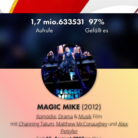
1,7 mio.
63
3531
97%
Aufrufe
Gefällt es
MAGIC MIKE
(2012)
Komödie
,
Drama
&
Musik
Film
mit
Channing Tatum
,
Matthew McConaughey
und
Alex
Pettyfer