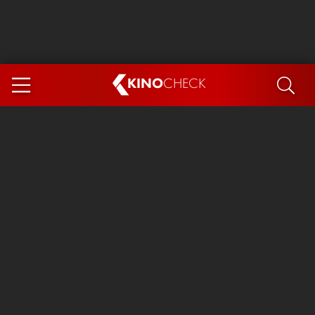
KINO
CHECK
App
DEMNÄCHST IM KINO
Steckerlfischfiasko
Ice Cream Man
Das Ende der Sterne
Exit 8
You, Me & Italy
Marsupilami