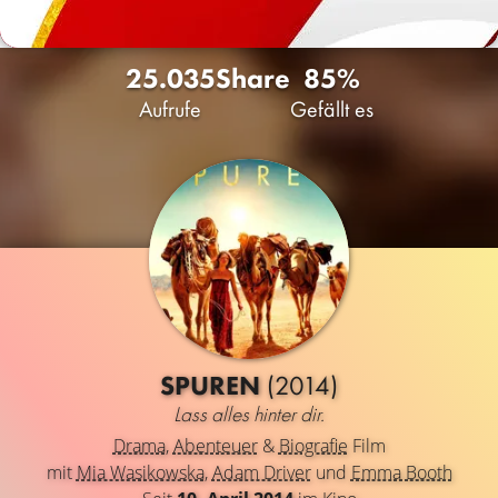
25.035
Share
85%
Aufrufe
Gefällt es
SPUREN
(2014)
Lass alles hinter dir.
Drama
,
Abenteuer
&
Biografie
Film
mit
Mia Wasikowska
,
Adam Driver
und
Emma Booth