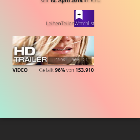
Seit
10. April 2014
im Kino
LATEST CONTENT
Leihen
Teilen
Watchlist
153.9K
96%
2:11
VIDEO
Gefällt
96%
von
153.910