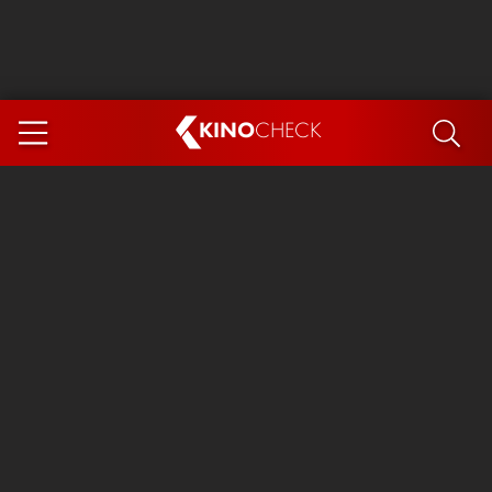
KINO
CHECK
App
DEMNÄCHST IM KINO
Steckerlfischfiasko
Ice Cream Man
Das Ende der Sterne
Exit 8
You, Me & Italy
Marsupilami