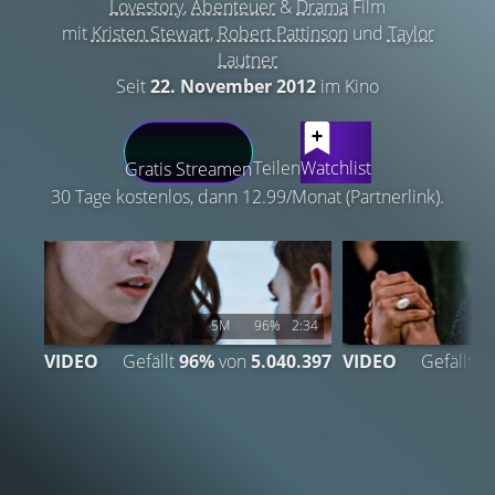
Lovestory
,
Abenteuer
&
Drama
Film
mit
Kristen Stewart
,
Robert Pattinson
und
Taylor
Lautner
Seit
22. November 2012
im Kino
LATEST CONTENT
Teilen
Watchlist
Gratis Streamen
30 Tage kostenlos, dann 12.99/Monat (Partnerlink).
5M
96%
2:34
VIDEO
Gefällt
96%
von
5.040.397
VIDEO
Gefällt
9