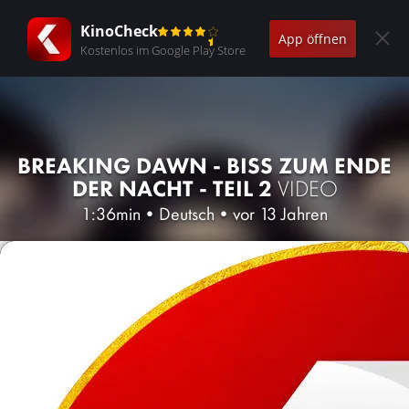
KinoCheck
App öffnen
Kostenlos im Google Play Store
BREAKING DAWN - BISS ZUM ENDE
DER NACHT - TEIL 2
VIDEO
1:36min
•
Deutsch
•
vor 13 Jahren