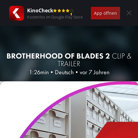
KinoCheck
App öffnen
Kostenlos im Google Play Store
BROTHERHOOD OF BLADES 2
CLIP &
TRAILER
1:26min
•
Deutsch
•
vor 7 Jahren