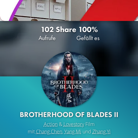
102
Share
100%
Aufrufe
Gefällt es
BROTHERHOOD OF BLADES II
Action
&
Lovestory
Film
mit
Chang Chen
,
Yang Mi
und
Zhang Yi