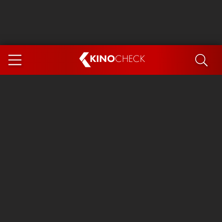
KINO
CHECK
App
DEMNÄCHST IM KINO
Steckerlfischfiasko
The Invite
Ice Cream Man
Das Ende der Sterne
Exit 8
You, Me & Italy