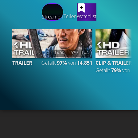
LATEST CONTENT
Teilen
Watchlist
Streamen
14.9K
97%
1:43
TRAILER
Gefällt
97%
von
14.851
CLIP & TRAILER
Gefällt
79%
von
2.