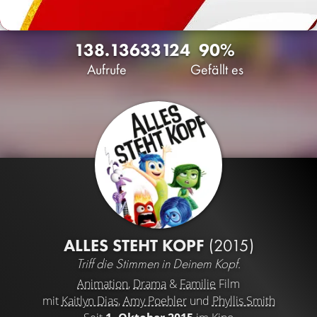
138.136
33
124
90%
Aufrufe
Gefällt es
ALLES STEHT KOPF
(2015)
Triff die Stimmen in Deinem Kopf.
Animation
,
Drama
&
Familie
Film
mit
Kaitlyn Dias
,
Amy Poehler
und
Phyllis Smith