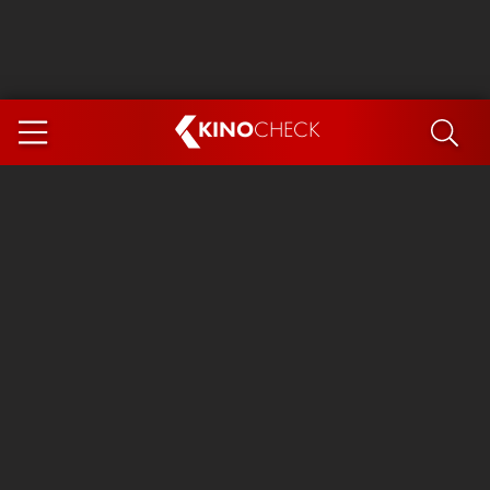
KINO
CHECK
App
DEMNÄCHST IM KINO
Steckerlfischfiasko
Ice Cream Man
Das Ende der Sterne
Exit 8
You, Me & Italy
Marsupilami