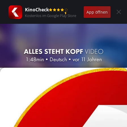
KinoCheck
App öffnen
Kostenlos im Google Play Store
ALLES STEHT KOPF
VIDEO
1:48min
•
Deutsch
•
vor 11 Jahren