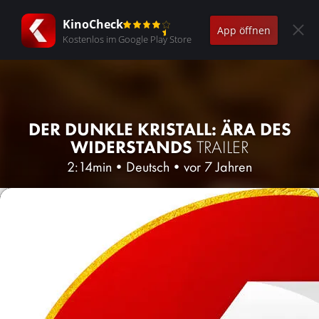
KinoCheck
App öffnen
Kostenlos im Google Play Store
DER DUNKLE KRISTALL: ÄRA DES
WIDERSTANDS
TRAILER
2:14min
•
Deutsch
•
vor 7 Jahren