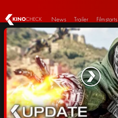
News
Trailer
Filmstarts
KINO
CHECK