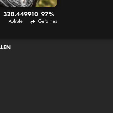
328.449
910
97%
Aufrufe
Gefällt es
LLEN