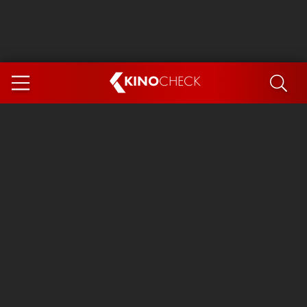
KINO
CHECK
App
DEMNÄCHST IM KINO
Steckerlfischfiasko
Ice Cream Man
Das Ende der Sterne
Exit 8
You, Me & Italy
Marsupilami