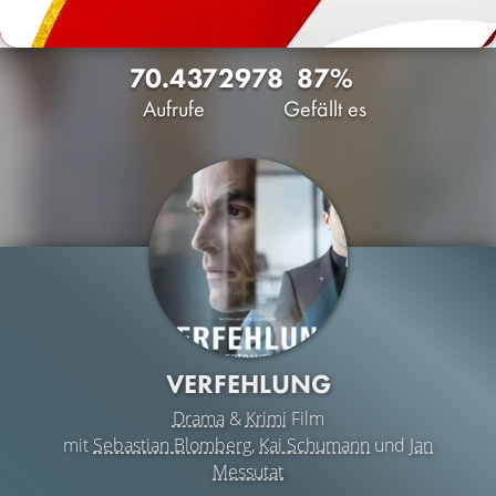
70.437
29
78
87%
Aufrufe
Gefällt es
VERFEHLUNG
Drama
&
Krimi
Film
mit
Sebastian Blomberg
,
Kai Schumann
und
Jan
Messutat