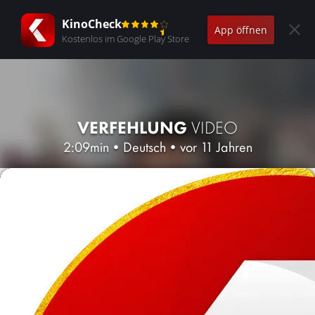
KinoCheck
App öffnen
Kostenlos im Google Play Store
VERFEHLUNG
VIDEO
2:09min
•
Deutsch
•
vor 11 Jahren