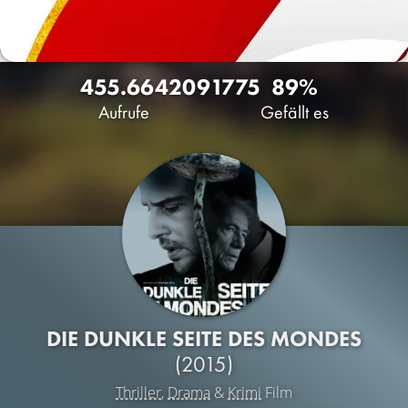
455.664
209
1775
89%
Aufrufe
Gefällt es
DIE DUNKLE SEITE DES MONDES
(2015)
Thriller
,
Drama
&
Krimi
Film