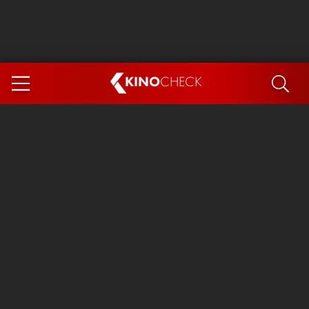
KINO
CHECK
App
DEMNÄCHST IM KINO
Steckerlfischfiasko
The Invite
Ice Cream Man
Das Ende der Sterne
Exit 8
You, Me & Italy