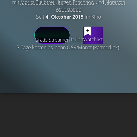
mit
Moritz Bleibtreu
,
Jürgen Prochnow
und
Nora von
Waldstätten
Seit
4. Oktober 2015
im Kino
Teilen
Watchlist
Gratis Streamen
7 Tage kostenlos, dann 8.99/Monat (Partnerlink).