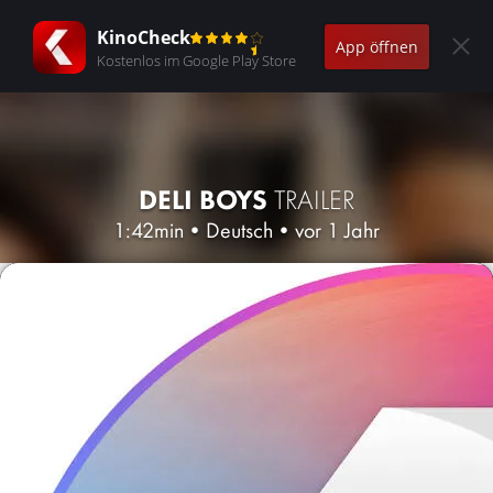
KinoCheck
App öffnen
Kostenlos im Google Play Store
DELI BOYS
TRAILER
1:42min
•
Deutsch
•
vor 1 Jahr