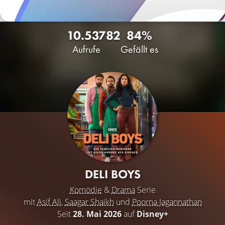
10.537
82
84%
Aufrufe
Gefällt es
DELI BOYS
Komödie
&
Drama
Serie
mit
Asif Ali
,
Saagar Shaikh
und
Poorna Jagannathan
Seit
28. Mai 2026
auf
Disney+