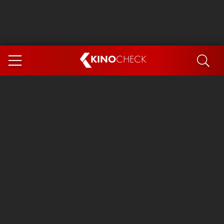
KINO
CHECK
App
DEMNÄCHST IM KINO
Steckerlfischfiasko
Ice Cream Man
Das Ende der Sterne
Exit 8
You, Me & Italy
Marsupilami