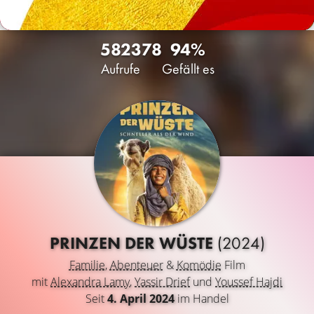
5823
78
94%
Aufrufe
Gefällt es
PRINZEN DER WÜSTE
(2024)
Familie
,
Abenteuer
&
Komödie
Film
mit
Alexandra Lamy
,
Yassir Drief
und
Youssef Hajdi
Seit
4. April 2024
im Handel