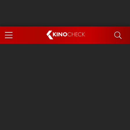
KINO
CHECK
App
DEMNÄCHST IM KINO
Steckerlfischfiasko
Ice Cream Man
Das Ende der Sterne
Exit 8
You, Me & Italy
Marsupilami