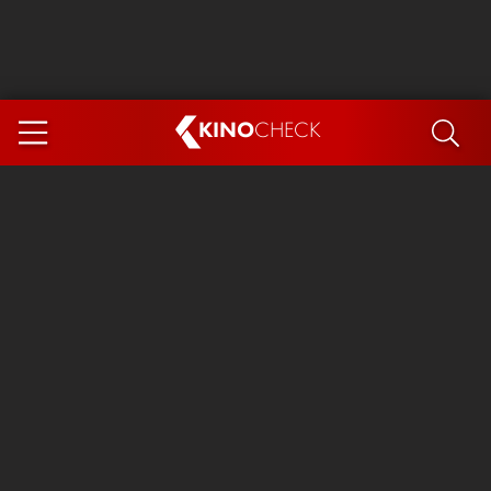
KINO
CHECK
App
DEMNÄCHST IM KINO
Steckerlfischfiasko
Ice Cream Man
Das Ende der Sterne
Exit 8
You, Me & Italy
Marsupilami