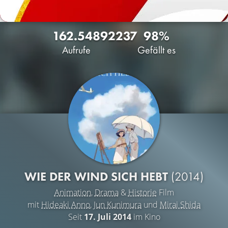
162.548
92
237
98%
Aufrufe
Gefällt es
WIE DER WIND SICH HEBT
(2014)
Animation
,
Drama
&
Historie
Film
mit
Hideaki Anno
,
Jun Kunimura
und
Mirai Shida
Seit
17. Juli 2014
im Kino