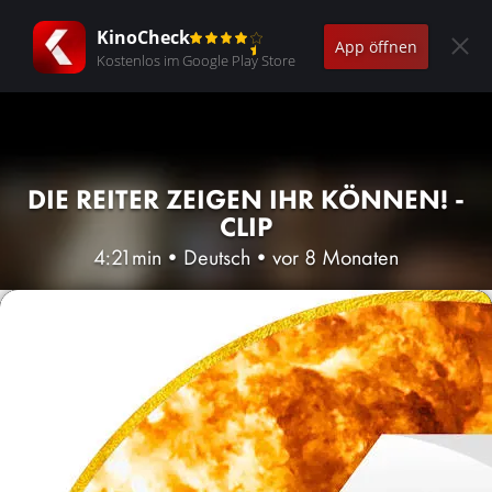
KinoCheck
App öffnen
Kostenlos im Google Play Store
DIE REITER ZEIGEN IHR KÖNNEN! -
CLIP
4:21min
•
Deutsch
•
vor 8 Monaten