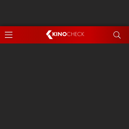
KINO
CHECK
App
DEMNÄCHST IM KINO
Steckerlfischfiasko
Ice Cream Man
Das Ende der Sterne
Exit 8
You, Me & Italy
Marsupilami