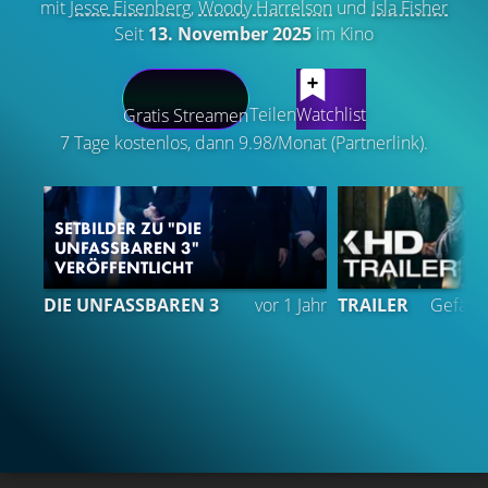
mit
Jesse Eisenberg
,
Woody Harrelson
und
Isla Fisher
Seit
13. November 2025
im Kino
LATEST CONTENT
Teilen
Watchlist
Gratis Streamen
7 Tage kostenlos, dann 9.98/Monat (Partnerlink).
SETBILDER ZU "DIE
UNFASSBAREN 3"
VERÖFFENTLICHT
5
DIE UNFASSBAREN 3
vor 1 Jahr
TRAILER
Gefällt