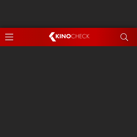
KINO
CHECK
App
DEMNÄCHST IM KINO
Steckerlfischfiasko
Ice Cream Man
Das Ende der Sterne
Exit 8
You, Me & Italy
Marsupilami