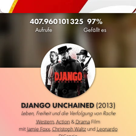
407.960
101
325
97%
Aufrufe
Gefällt es
DJANGO UNCHAINED
(2013)
Leben, Freiheit und die Verfolgung von Rache
Western
,
Action
&
Drama
Film
mit
Jamie Foxx
,
Christoph Waltz
und
Leonardo