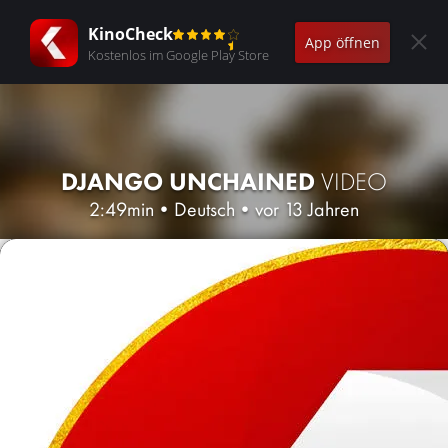
KinoCheck
App öffnen
Kostenlos im Google Play Store
DJANGO UNCHAINED
VIDEO
2:49min
•
Deutsch
•
vor 13 Jahren