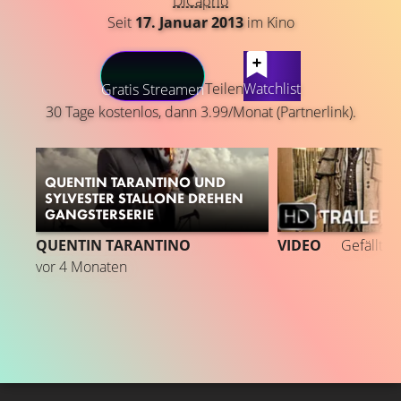
DiCaprio
Seit
17. Januar 2013
im Kino
LATEST CONTENT
Teilen
Watchlist
Gratis Streamen
30 Tage kostenlos, dann 3.99/Monat (Partnerlink).
QUENTIN TARANTINO UND
SYLVESTER STALLONE DREHEN
GANGSTERSERIE
QUENTIN TARANTINO
VIDEO
Gefällt
9
vor 4 Monaten