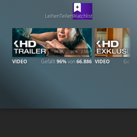
LATEST CONTENT
Leihen
Teilen
Watchlist
66.9K
96%
2:50
VIDEO
Gefällt
96%
von
66.886
VIDEO
Gefäll