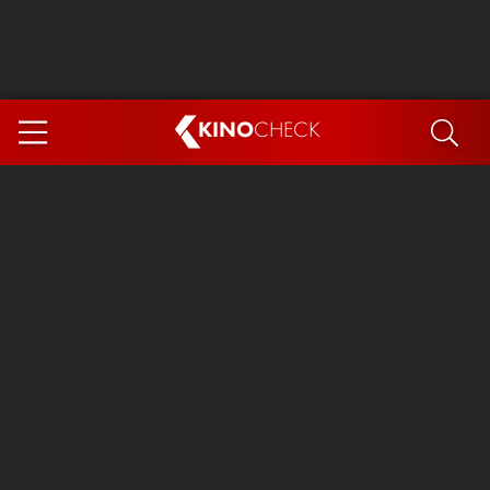
KINO
CHECK
App
DEMNÄCHST IM KINO
Steckerlfischfiasko
Ice Cream Man
Das Ende der Sterne
Exit 8
You, Me & Italy
Marsupilami