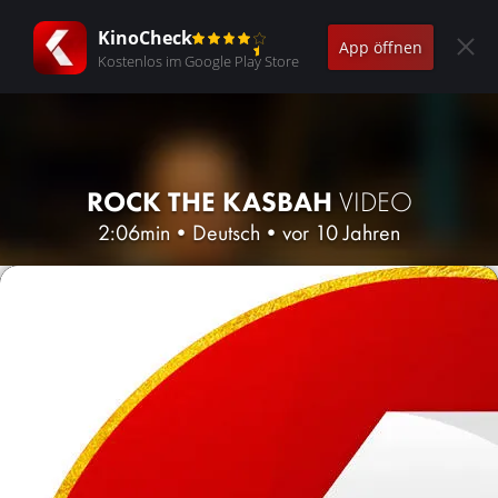
KinoCheck
App öffnen
Kostenlos im Google Play Store
ROCK THE KASBAH
VIDEO
2:06min
•
Deutsch
•
vor 10 Jahren