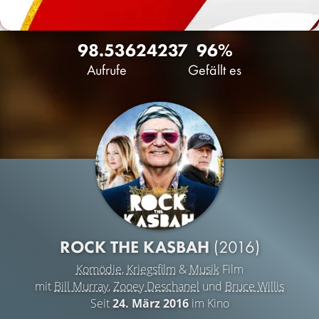
98.536
24
237
96%
Aufrufe
Gefällt es
ROCK THE KASBAH
(2016)
Komödie
,
Kriegsfilm
&
Musik
Film
mit
Bill Murray
,
Zooey Deschanel
und
Bruce Willis
Seit
24. März 2016
im Kino