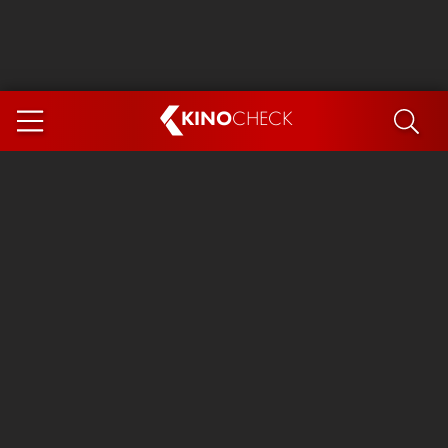
KINO
CHECK
App
DEMNÄCHST IM KINO
Steckerlfischfiasko
The Invite
Ice Cream Man
Das Ende der Sterne
Exit 8
You, Me & Italy