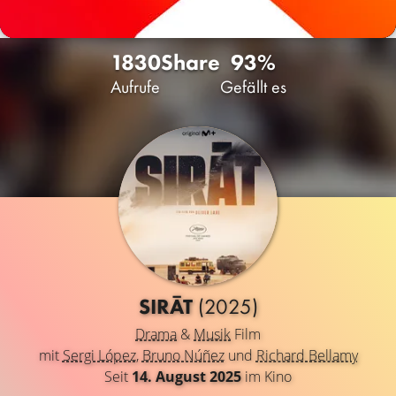
1830
Share
93%
Aufrufe
Gefällt es
SIRĀT
(2025)
Drama
&
Musik
Film
mit
Sergi López
,
Bruno Núñez
und
Richard Bellamy
Seit
14. August 2025
im Kino