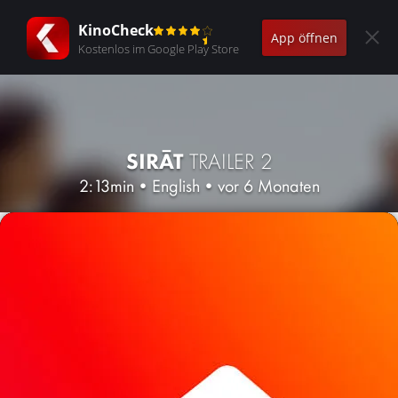
KinoCheck
App öffnen
Kostenlos im Google Play Store
SIRĀT
TRAILER 2
2:13min
•
English
•
vor 6 Monaten