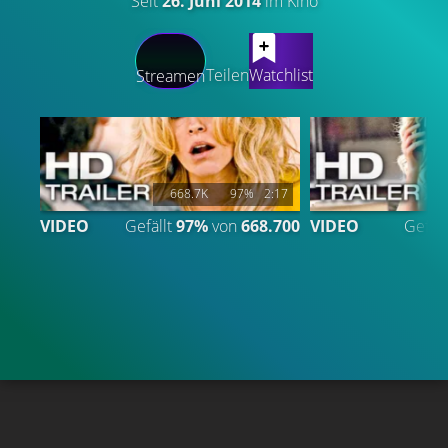
Seit
26. Juni 2014
im Kino
LATEST CONTENT
Teilen
Watchlist
Streamen
668.7K
97%
2:17
VIDEO
Gefällt
97%
von
668.700
VIDEO
Gefäll