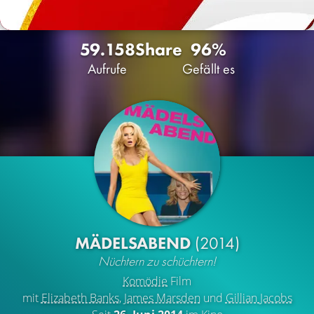
59.158
Share
96%
Aufrufe
Gefällt es
MÄDELSABEND
(2014)
Nüchtern zu schüchtern!
Komödie
Film
mit
Elizabeth Banks
,
James Marsden
und
Gillian Jacobs