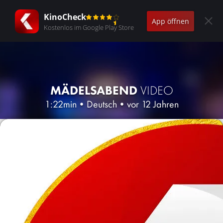
KinoCheck
App öffnen
Kostenlos im Google Play Store
MÄDELSABEND
VIDEO
1:22min
•
Deutsch
•
vor 12 Jahren