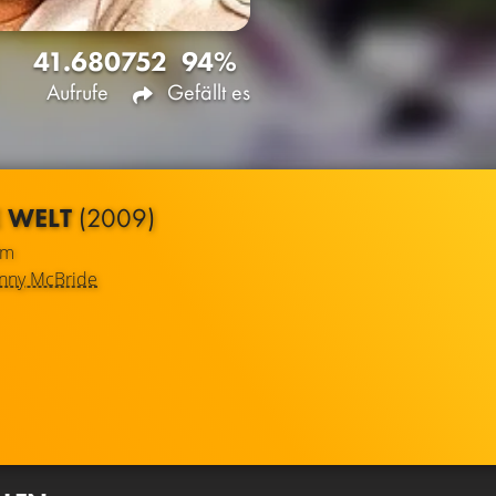
41.680
752
94%
Aufrufe
Gefällt es
E WELT
(2009)
lm
nny McBride