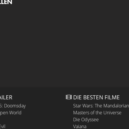
LLEN
AILER
DIE BESTEN FILME
 5: Doomsday
Star Wars: The Mandaloria
Open World
Masters of the Universe
Die Odyssee
vil
Vaiana