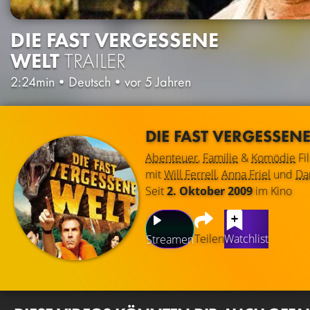
DIE FAST VERGESSENE
WELT
TRAILER
2:24min
•
Deutsch
•
vor 5 Jahren
DIE FAST VERGESSEN
Abenteuer
,
Familie
&
Komödie
Fi
mit
Will Ferrell
,
Anna Friel
und
Da
Seit
2. Oktober 2009
im Kino
Teilen
Watchlist
Streamen