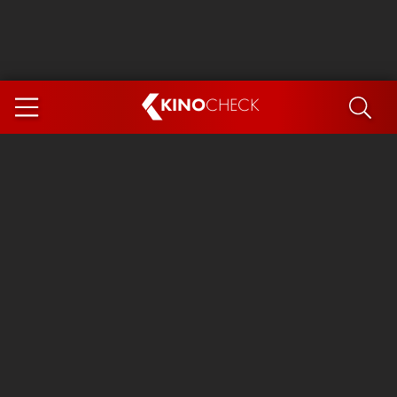
KINO
CHECK
App
DEMNÄCHST IM KINO
Steckerlfischfiasko
Ice Cream Man
Das Ende der Sterne
Exit 8
You, Me & Italy
Marsupilami