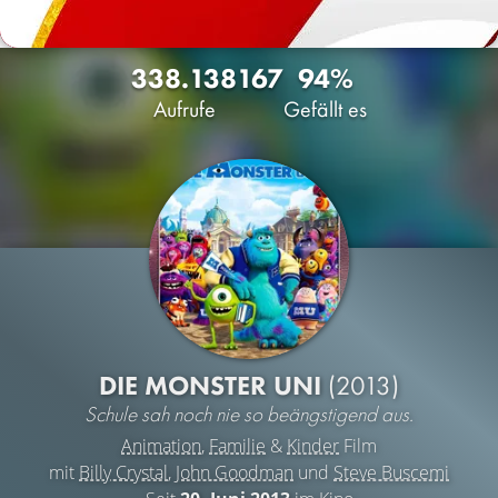
338.138
167
94%
Aufrufe
Gefällt es
DIE MONSTER UNI
(2013)
Schule sah noch nie so beängstigend aus.
Animation
,
Familie
&
Kinder
Film
mit
Billy Crystal
,
John Goodman
und
Steve Buscemi