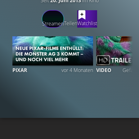
Seit
20. Juni 2013
im Kino
LATEST CONTENT
Teilen
Watchlist
Streamen
NEUE PIXAR-FILME ENTHÜLLT:
DIE MONSTER AG 3 KOMMT –
UND NOCH VIEL MEHR
4
PIXAR
vor 4 Monaten
VIDEO
Gefällt