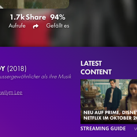
1.7k
Share
94%
Aufrufe
Gefällt es
LATEST
DY
(2018)
CONTENT
ussergewöhnlicher als ihre Musik
wilym Lee
NEU AUF PRIME, DISNE
NETFLIX IM OKTOBER 2
STREAMING GUIDE
v