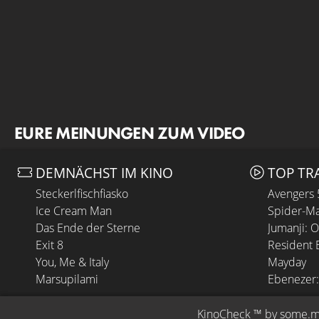
EURE MEINUNGEN ZUM VIDEO
DEMNÄCHST IM KINO
TOP TR
Steckerlfischfiasko
Avengers
Ice Cream Man
Spider-Ma
Das Ende der Sterne
Jumanji: 
Exit 8
Resident E
You, Me & Italy
Mayday
Marsupilami
Ebenezer:
KinoCheck
 ™ by 
some.m