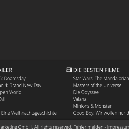
AILER
DIE BESTEN FILME
 5: Doomsday
Star Wars: The Mandaloria
n 4: Brand New Day
Masters of the Universe
Open World
Die Odyssee
vil
Vaiana
Minions & Monster
 Eine Weihnachtsgeschichte
Good Boy: Wir wollen nur d
arketing GmbH
. All rights reserved.
Fehler melden
 - 
Impressu