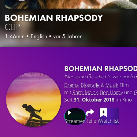
BOHEMIAN RHAPSODY
CLIP
1:46min
•
English
•
vor 5 Jahren
BOHEMIAN RHAPSO
Nur seine Geschichte war noch a
Drama
,
Biografie
&
Musik
Film
mit
Rami Malek
,
Ben Hardy
und
G
Seit
31. Oktober 2018
im Kino
Teilen
Watchlist
Streamen