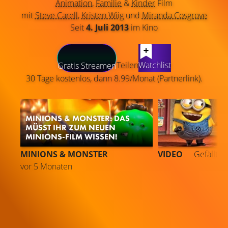
Animation
,
Familie
&
Kinder
Film
mit
Steve Carell
,
Kristen Wiig
und
Miranda Cosgrove
Seit
4. Juli 2013
im Kino
LATEST CONTENT
Teilen
Watchlist
Gratis Streamen
30 Tage kostenlos, dann 8.99/Monat (Partnerlink).
MINIONS & MONSTER: DAS
MÜSST IHR ZUM NEUEN
MINIONS-FILM WISSEN!
MINIONS & MONSTER
VIDEO
Gefällt
7
vor 5 Monaten