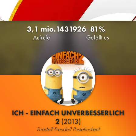
3,1 mio.
143
1926
81%
Aufrufe
Gefällt es
ICH - EINFACH UNVERBESSERLICH
2
(2013)
Friede? Freude? Pustekuchen!