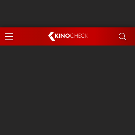
KINO
CHECK
App
DEMNÄCHST IM KINO
Steckerlfischfiasko
Ice Cream Man
Das Ende der Sterne
Exit 8
You, Me & Italy
Marsupilami