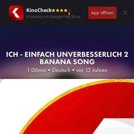
KinoCheck
App öffnen
Kostenlos im Google Play Store
ICH - EINFACH UNVERBESSERLICH 2
BANANA SONG
1:06min
•
Deutsch
•
vor 13 Jahren