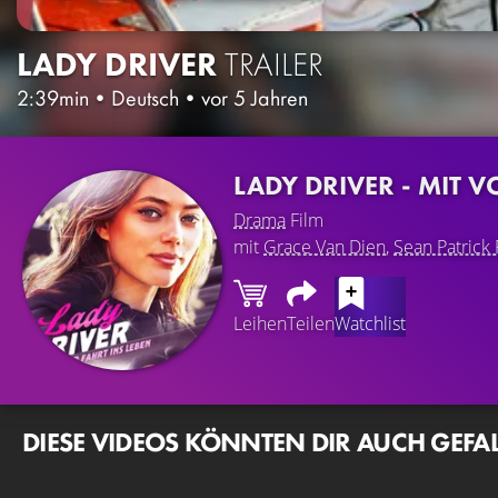
LADY DRIVER
TRAILER
2:39min
•
Deutsch
•
vor 5 Jahren
LADY DRIVER - MIT V
Drama
Film
mit
Grace Van Dien
,
Sean Patrick 
Leihen
Teilen
Watchlist
DIESE VIDEOS KÖNNTEN DIR AUCH GEFA