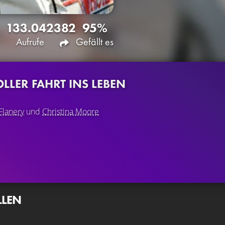
133.042
382
95%
Aufrufe
Gefällt es
OLLER FAHRT INS LEBEN
Flanery
und
Christina Moore
LLEN