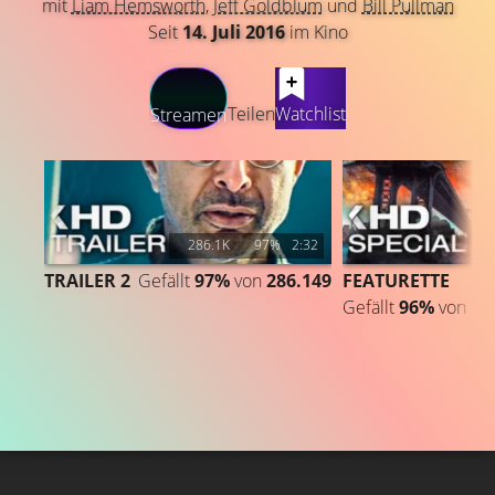
mit
Liam Hemsworth
,
Jeff Goldblum
und
Bill Pullman
Seit
14. Juli 2016
im Kino
LATEST CONTENT
Teilen
Watchlist
Streamen
286.1K
97%
2:32
1
TRAILER 2
Gefällt
97%
von
286.149
FEATURETTE
Gefällt
96%
von
19