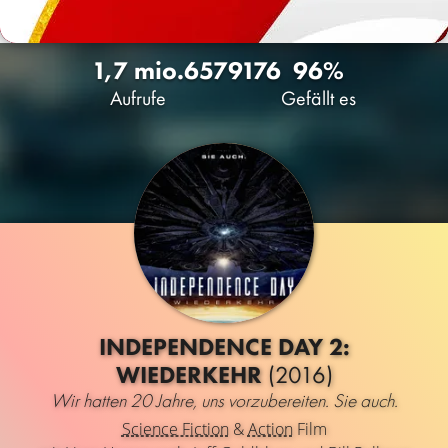
1,7 mio.
657
9176
96%
Aufrufe
Gefällt es
INDEPENDENCE DAY 2:
WIEDERKEHR
(2016)
Wir hatten 20 Jahre, uns vorzubereiten. Sie auch.
Science Fiction
&
Action
Film