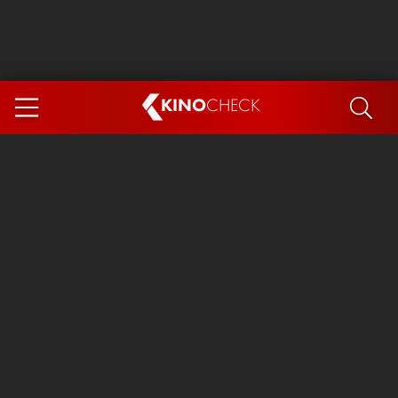
KINO
CHECK
App
DEMNÄCHST IM KINO
Steckerlfischfiasko
Ice Cream Man
Das Ende der Sterne
Exit 8
You, Me & Italy
Marsupilami