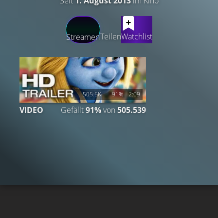
Seit
1. August 2013
im Kino
LATEST CONTENT
Teilen
Watchlist
Streamen
505.5K
91%
2:09
VIDEO
Gefällt
91%
von
505.539