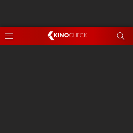
KINO
CHECK
App
DEMNÄCHST IM KINO
Steckerlfischfiasko
The Invite
Ice Cream Man
Das Ende der Sterne
Exit 8
You, Me & Italy