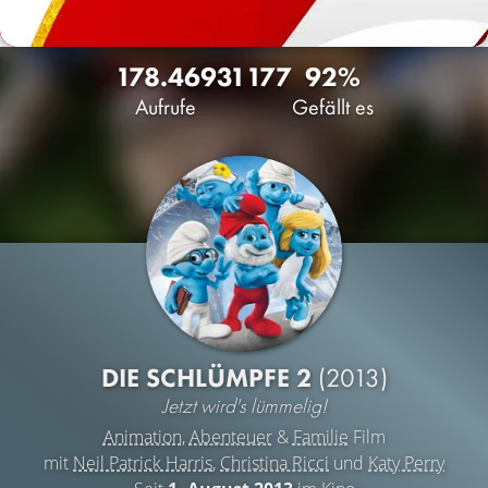
178.469
31
177
92%
Aufrufe
Gefällt es
DIE SCHLÜMPFE 2
(2013)
Jetzt wird's lümmelig!
Animation
,
Abenteuer
&
Familie
Film
mit
Neil Patrick Harris
,
Christina Ricci
und
Katy Perry