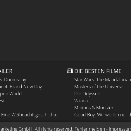
AILER
DIE BESTEN FILME
 5: Doomsday
Star Wars: The Mandaloria
n 4: Brand New Day
Masters of the Universe
Open World
Die Odyssee
vil
Vaiana
Minions & Monster
 Eine Weihnachtsgeschichte
Good Boy: Wir wollen nur d
arketing GmbH
. All rights reserved.
Fehler melden
 - 
Impressu