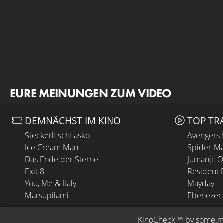
EURE MEINUNGEN ZUM VIDEO
DEMNÄCHST IM KINO
TOP TR
Steckerlfischfiasko
Avengers
Ice Cream Man
Spider-Ma
Das Ende der Sterne
Jumanji: 
Exit 8
Resident E
You, Me & Italy
Mayday
Marsupilami
Ebenezer:
KinoCheck
 ™ by 
some.m