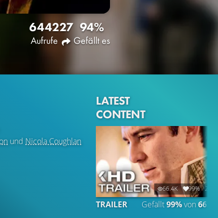
6442
27
94%
Aufrufe
Gefällt es
LATEST
CONTENT
on
und
Nicola Coughlan
66.4K
99%
2:32
TRAILER
Gefällt
99%
von
66.4