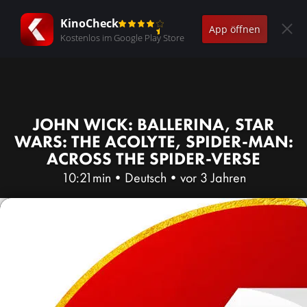
KinoCheck
App öffnen
Kostenlos im Google Play Store
JOHN WICK: BALLERINA, STAR
WARS: THE ACOLYTE, SPIDER-MAN:
ACROSS THE SPIDER-VERSE
10:21min
•
Deutsch
•
vor 3 Jahren