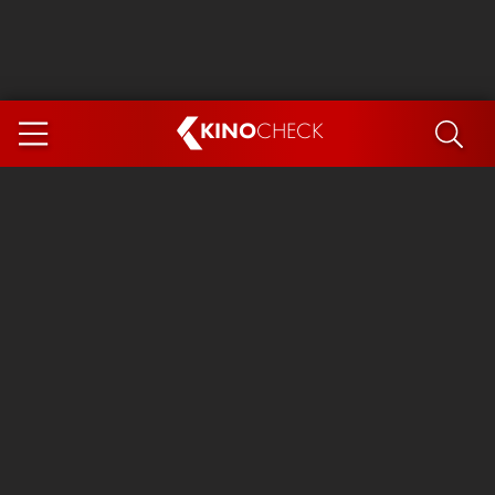
KINO
CHECK
App
DEMNÄCHST IM KINO
Steckerlfischfiasko
Ice Cream Man
Das Ende der Sterne
Exit 8
You, Me & Italy
Marsupilami