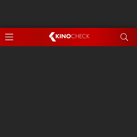
KINO
CHECK
App
DEMNÄCHST IM KINO
Steckerlfischfiasko
Ice Cream Man
Das Ende der Sterne
Exit 8
You, Me & Italy
Marsupilami