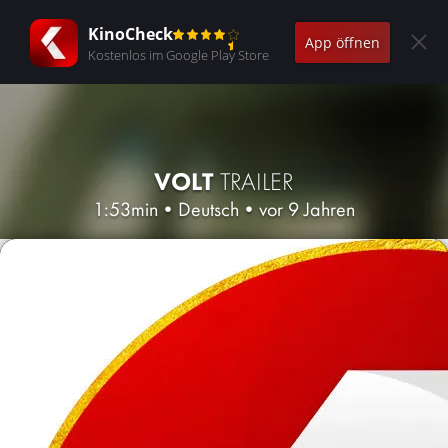
KinoCheck
App öffnen
Kostenlos im Google Play Store
VOLT
TRAILER
1:53min
•
Deutsch
•
vor 9 Jahren