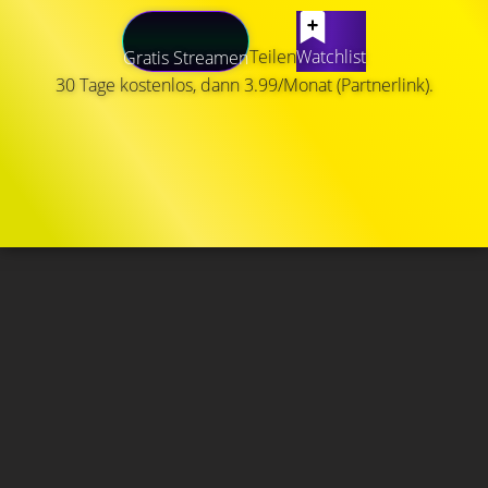
Teilen
Watchlist
Gratis Streamen
30 Tage kostenlos, dann 3.99/Monat (Partnerlink).