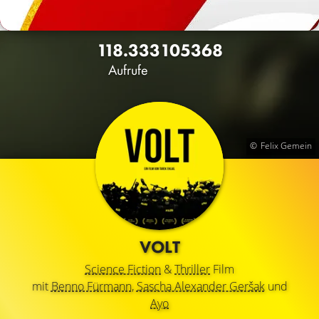
118.333
105
368
Aufrufe
Felix Gemein
VOLT
Science Fiction
&
Thriller
Film
mit
Benno Fürmann
,
Sascha Alexander Geršak
und
Ayo