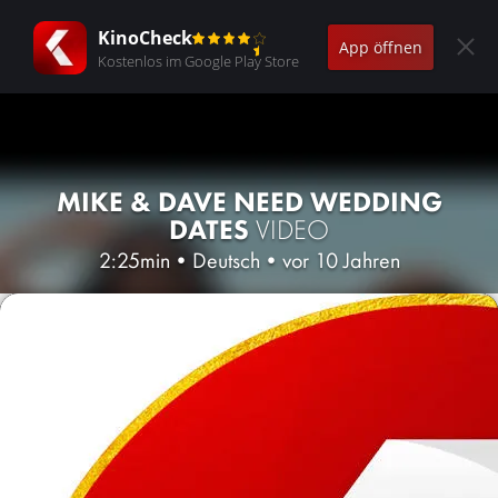
KinoCheck
App öffnen
Kostenlos im Google Play Store
MIKE & DAVE NEED WEDDING
DATES
VIDEO
2:25min
•
Deutsch
•
vor 10 Jahren