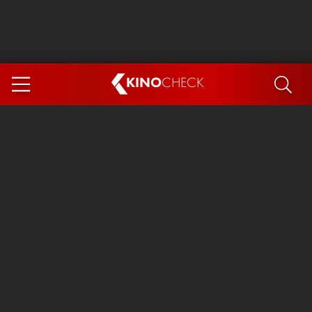
KINO
CHECK
App
DEMNÄCHST IM KINO
Steckerlfischfiasko
Ice Cream Man
Das Ende der Sterne
Exit 8
You, Me & Italy
Marsupilami