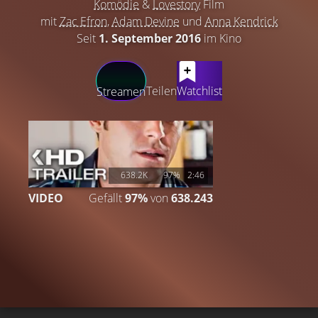
Komödie
&
Lovestory
Film
mit
Zac Efron
,
Adam Devine
und
Anna Kendrick
Seit
1. September 2016
im Kino
LATEST CONTENT
Teilen
Watchlist
Streamen
638.2K
97%
2:46
VIDEO
Gefällt
97%
von
638.243