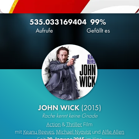
535.033
169
404
99%
Aufrufe
Gefällt es
JOHN WICK
(2015)
Rache kennt keine Gnade
Action
&
Thriller
Film
mit
Keanu Reeves
,
Michael Nyqvist
und
Alfie Allen