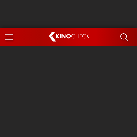
KINO
CHECK
App
DEMNÄCHST IM KINO
Steckerlfischfiasko
The Invite
Ice Cream Man
Das Ende der Sterne
Exit 8
You, Me & Italy