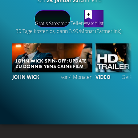
Seit
29. Januar 2015
im Kino
LATEST CONTENT
Teilen
Watchlist
Gratis Streamen
30 Tage kostenlos, dann 3.99/Monat (Partnerlink).
JOHN WICK SPIN-OFF: UPDATE
ZU DONNIE YENS CAINE FILM
1
JOHN WICK
vor 4 Monaten
VIDEO
Gefällt