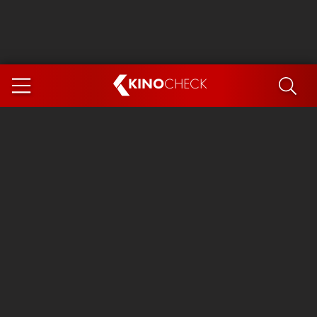
KINO
CHECK
App
DEMNÄCHST IM KINO
Steckerlfischfiasko
Ice Cream Man
Das Ende der Sterne
Exit 8
You, Me & Italy
Marsupilami