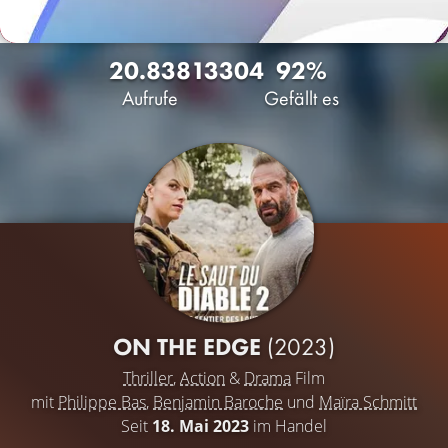
20.838
13
304
92%
Aufrufe
Gefällt es
ON THE EDGE
(2023)
Thriller
,
Action
&
Drama
Film
mit
Philippe Bas
,
Benjamin Baroche
und
Maïra Schmitt
Seit
18. Mai 2023
im Handel