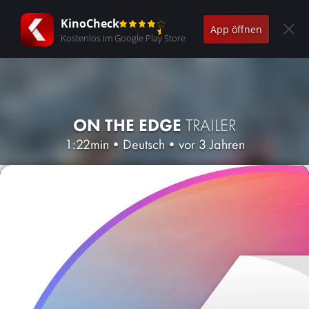
KinoCheck
App öffnen
Kostenlos im Google Play Store
ON THE EDGE
TRAILER
1:22min
•
Deutsch
•
vor 3 Jahren