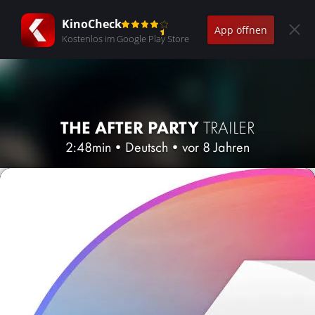
KinoCheck
App öffnen
Kostenlos im Google Play Store
THE AFTER PARTY
TRAILER
2:48min
•
Deutsch
•
vor 8 Jahren