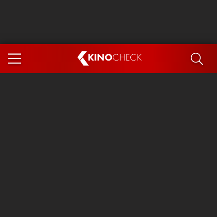
KINO
CHECK
App
DEMNÄCHST IM KINO
Steckerlfischfiasko
Ice Cream Man
Das Ende der Sterne
Exit 8
You, Me & Italy
Marsupilami