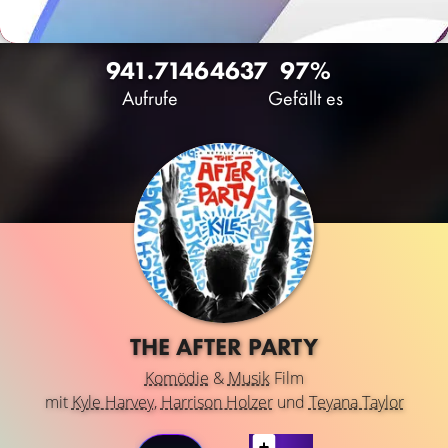
941.714
64
637
97%
Aufrufe
Gefällt es
THE AFTER PARTY
Komödie
&
Musik
Film
mit
Kyle Harvey
,
Harrison Holzer
und
Teyana Taylor