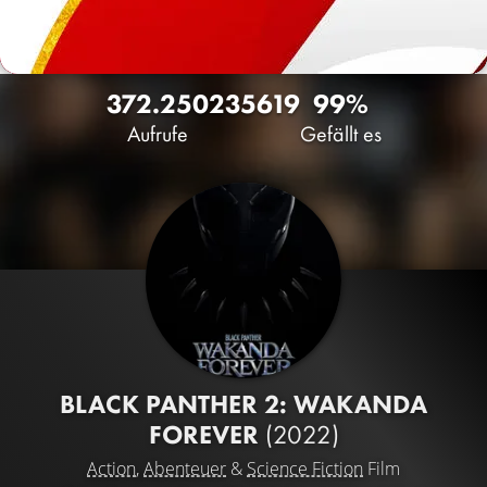
372.250
235
619
99%
Aufrufe
Gefällt es
BLACK PANTHER 2: WAKANDA
FOREVER
(2022)
Action
,
Abenteuer
&
Science Fiction
Film