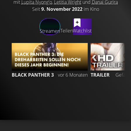
mit
Lupita Nyong'o
,
Letitia Wright
und
Danai Gurira
Seit
9. November 2022
im Kino
LATEST CONTENT
Teilen
Watchlist
Streamen
BLACK PANTHER 3: DIE
DREHARBEITEN SOLLEN NOCH
DIESES JAHR BEGINNEN!
BLACK PANTHER 3
vor 6 Monaten
TRAILER
Gefällt