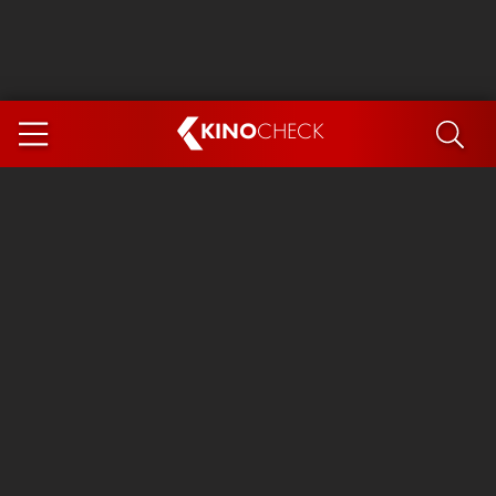
KINO
CHECK
App
DEMNÄCHST IM KINO
Steckerlfischfiasko
The Invite
Ice Cream Man
Das Ende der Sterne
Exit 8
You, Me & Italy