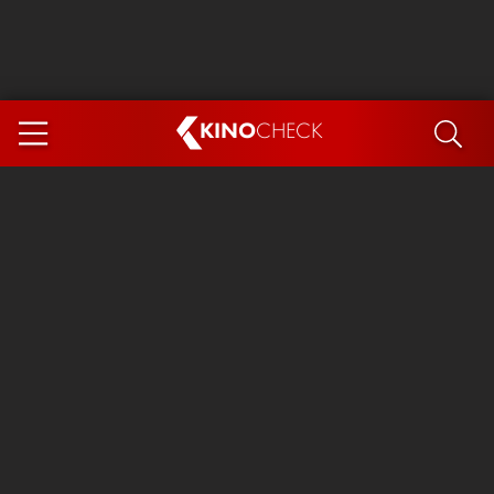
KINO
CHECK
App
DEMNÄCHST IM KINO
Steckerlfischfiasko
The Invite
Ice Cream Man
Das Ende der Sterne
Exit 8
You, Me & Italy