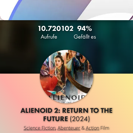
10.720
102
94%
Aufrufe
Gefällt es
ALIENOID 2: RETURN TO THE
FUTURE
(2024)
Science Fiction
,
Abenteuer
&
Action
Film