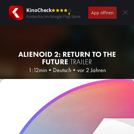
KinoCheck
App öffnen
Kostenlos im Google Play Store
ALIENOID 2: RETURN TO THE
FUTURE
TRAILER
1:12min
•
Deutsch
•
vor 2 Jahren