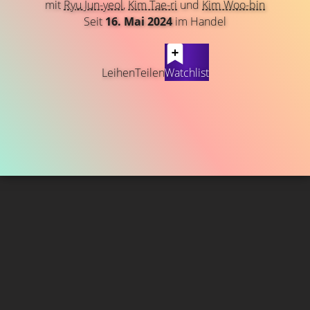
mit
Ryu Jun-yeol
,
Kim Tae-ri
und
Kim Woo-bin
Seit
16. Mai 2024
im Handel
Leihen
Teilen
Watchlist