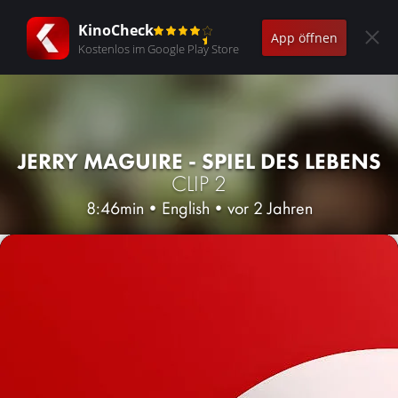
KinoCheck
App öffnen
Kostenlos im Google Play Store
JERRY MAGUIRE - SPIEL DES LEBENS
CLIP 2
8:46min
•
English
•
vor 2 Jahren