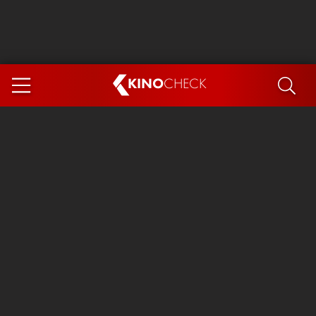
KINO
CHECK
App
DEMNÄCHST IM KINO
Steckerlfischfiasko
Ice Cream Man
Das Ende der Sterne
Exit 8
You, Me & Italy
Marsupilami