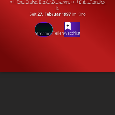
mit
Tom Cruise
,
Renée Zellweger
und
Cuba Gooding
Jr.
Seit
27. Februar 1997
im Kino
Teilen
Watchlist
Streamen