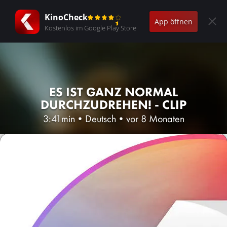
KinoCheck
App öffnen
Kostenlos im Google Play Store
ES IST GANZ NORMAL
DURCHZUDREHEN! - CLIP
3:41min
•
Deutsch
•
vor 8 Monaten