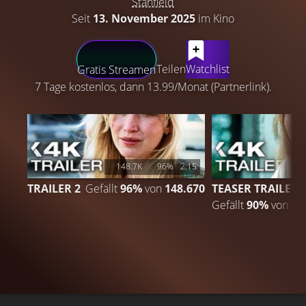
Stanfield
Seit
13. November 2025
im Kino
LATEST CONTENT
Teilen
Watchlist
Gratis Streamen
7 Tage kostenlos, dann 13.99/Monat (Partnerlink).
148.7K
96%
2:15
TRAILER 2
Gefällt
96%
von
148.670
TEASER TRAILER
Gefällt
90%
von
26