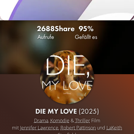
2688
Share
95%
Aufrufe
Gefällt es
DIE MY LOVE
(2025)
Drama
,
Komödie
&
Thriller
Film
mit
Jennifer Lawrence
,
Robert Pattinson
und
LaKeith