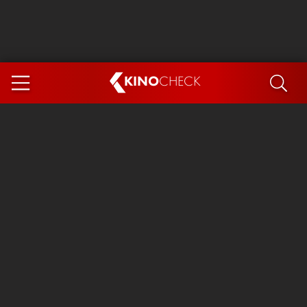
KINO
CHECK
App
DEMNÄCHST IM KINO
Steckerlfischfiasko
Ice Cream Man
Das Ende der Sterne
Exit 8
You, Me & Italy
Marsupilami