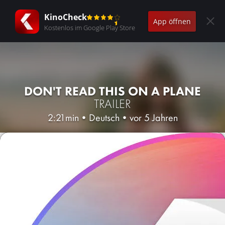
KinoCheck
App öffnen
Kostenlos im Google Play Store
DON'T READ THIS ON A PLANE
TRAILER
2:21min
•
Deutsch
•
vor 5 Jahren