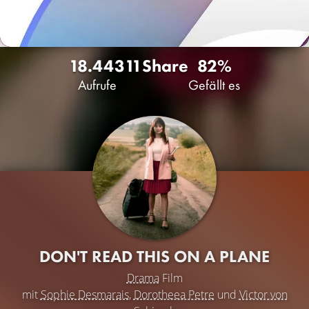
18.443
11
Share
82%
Aufrufe
Gefällt es
DON'T READ THIS ON A PLANE
Drama
Film
mit
Sophie Desmarais
,
Dorotheea Petre
und
Victor von