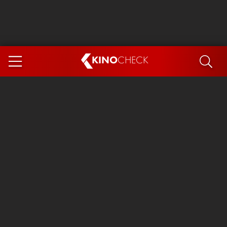
KINO
CHECK
App
DEMNÄCHST IM KINO
Steckerlfischfiasko
Ice Cream Man
Das Ende der Sterne
Exit 8
You, Me & Italy
Marsupilami