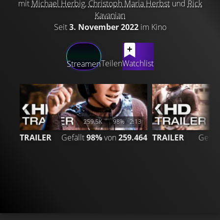
mit
Michael Herbig
,
Christoph Maria Herbst
und
Rick
Kavanian
Seit
3. November 2022
im Kino
LATEST CONTENT
Teilen
Watchlist
Streamen
259.5K
98%
2:13
TRAILER
Gefällt
98%
von
259.464
TRAILER
Gefäll