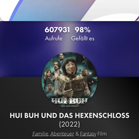
6079
31
98%
Aufrufe
Gefällt es
HUI BUH UND DAS HEXENSCHLOSS
(2022)
Familie
,
Abenteuer
&
Fantasy
Film