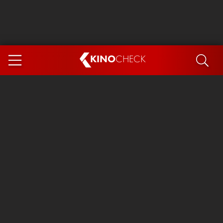
KINO
CHECK
App
DEMNÄCHST IM KINO
Steckerlfischfiasko
Ice Cream Man
Das Ende der Sterne
Exit 8
You, Me & Italy
Marsupilami