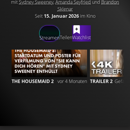
mit
Sydney Sweeney
,
Amanda Seyfried
und
Brandon
Sklenar
Seit
15. Januar 2026
im Kino
LATEST CONTENT
Teilen
Watchlist
Streamen
THE HOUSEMAID 2:
STARTDATUM UND POSTER FÜR
VERFILMUNG VON "SIE KANN
DICH HÖREN" MIT SYDNEY
SWEENEY ENTHÜLLT
1
THE HOUSEMAID 2
vor 4 Monaten
TRAILER 2
Gefällt