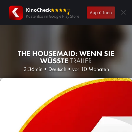
KinoCheck
App öffnen
Kostenlos im Google Play Store
THE HOUSEMAID: WENN SIE
WÜSSTE
TRAILER
2:36min
•
Deutsch
•
vor 10 Monaten