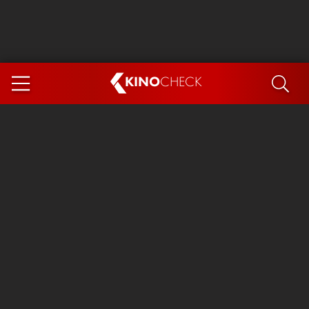
KINO
CHECK
App
DEMNÄCHST IM KINO
Steckerlfischfiasko
Ice Cream Man
Das Ende der Sterne
Exit 8
You, Me & Italy
Marsupilami