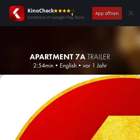
KinoCheck
App öffnen
Kostenlos im Google Play Store
APARTMENT 7A
TRAILER
2:54min
•
English
•
vor 1 Jahr