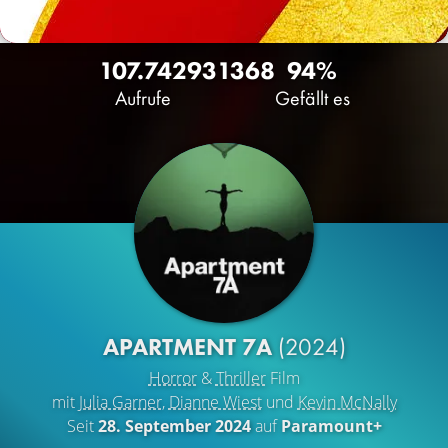
107.742
93
1368
94%
Aufrufe
Gefällt es
APARTMENT 7A
(2024)
Horror
&
Thriller
Film
mit
Julia Garner
,
Dianne Wiest
und
Kevin McNally
Seit
28. September 2024
auf
Paramount+