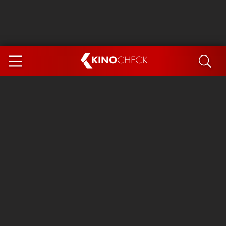
KINO
CHECK
App
DEMNÄCHST IM KINO
Steckerlfischfiasko
The Invite
Ice Cream Man
Das Ende der Sterne
Exit 8
You, Me & Italy