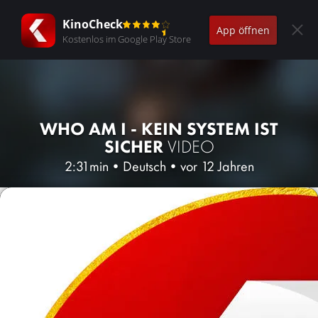
KinoCheck
App öffnen
Kostenlos im Google Play Store
WHO AM I - KEIN SYSTEM IST
SICHER
VIDEO
2:31min
•
Deutsch
•
vor 12 Jahren