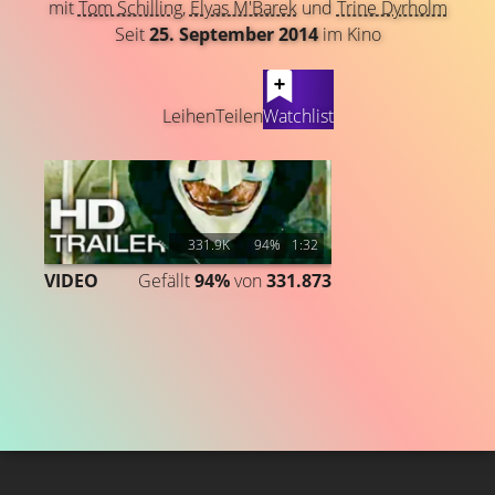
mit
Tom Schilling
,
Elyas M'Barek
und
Trine Dyrholm
Seit
25. September 2014
im Kino
LATEST CONTENT
Leihen
Teilen
Watchlist
331.9K
94%
1:32
VIDEO
Gefällt
94%
von
331.873