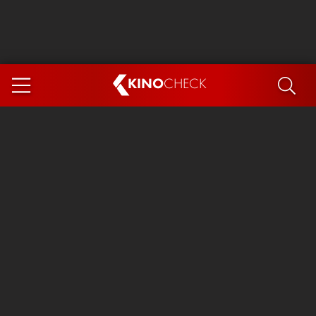
KINO
CHECK
App
DEMNÄCHST IM KINO
Steckerlfischfiasko
Ice Cream Man
Das Ende der Sterne
Exit 8
You, Me & Italy
Marsupilami