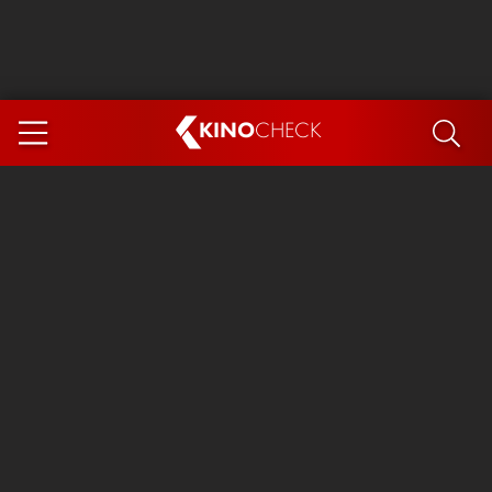
KINO
CHECK
App
DEMNÄCHST IM KINO
Steckerlfischfiasko
The Invite
Ice Cream Man
Das Ende der Sterne
Exit 8
You, Me & Italy