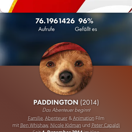
76.196
14
26
96%
Aufrufe
Gefällt es
PADDINGTON
(2014)
Das Abenteuer beginnt
Familie
,
Abenteuer
&
Animation
Film
mit
Ben Whishaw
,
Nicole Kidman
und
Peter Capaldi