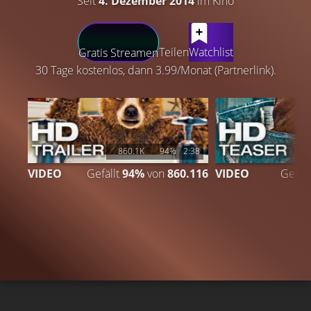
Seit
4. Dezember 2014
im Kino
LATEST CONTENT
Teilen
Watchlist
Gratis Streamen
30 Tage kostenlos, dann 3.99/Monat (Partnerlink).
860.1K
94%
2:38
VIDEO
Gefällt
94%
von
860.116
VIDEO
Gefäll